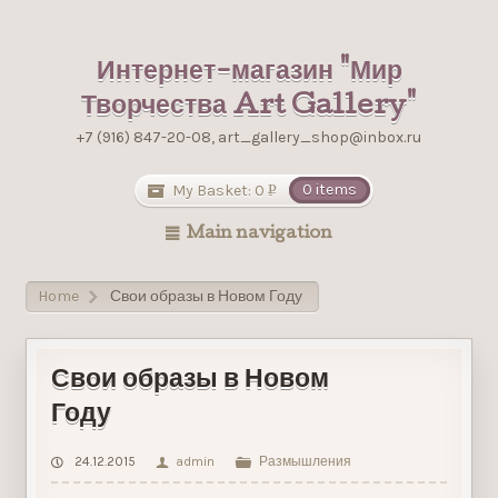
Интернет-магазин "Мир
Творчества Art Gallery"
+7 (916) 847-20-08, art_gallery_shop@inbox.ru
My Basket:
0
0 items
Р
УБ.
Main navigation
Home
Свои образы в Новом Году
>
Свои образы в Новом
Году
24.12.2015
admin
Размышления