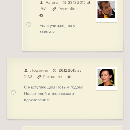
Valera
29.12.2015 at
18:21
Permalink
Если учиться, так у
великих.
Людмила
26.12.2015 at
11:33
Permalink
С наступающим Новым годом!
Новых идей и творческого
вдохновения!