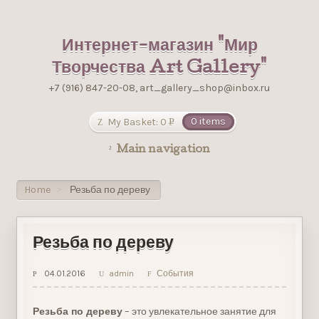
Интернет-магазин "Мир
Творчества Art Gallery"
+7 (916) 847-20-08, art_gallery_shop@inbox.ru
My Basket:
0
0 items
Р
УБ.
Main navigation
Home
Резьба по дереву
>
Резьба по дереву
04.01.2016
admin
События
Резьба по дереву
– это увлекательное занятие для