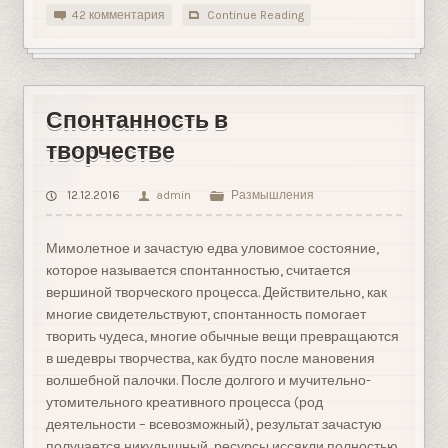
42 комментария
Continue Reading
Спонтанность в
творчестве
12.12.2016
admin
Размышления
Мимолетное и зачастую едва уловимое состояние,
которое называется спонтанностью, считается
вершиной творческого процесса. Действительно, как
многие свидетельствуют, спонтанность помогает
творить чудеса, многие обычные вещи превращаются
в шедевры творчества, как будто после мановения
волшебной палочки. После долгого и мучительно-
утомительного креативного процесса (род
деятельности – всевозможный), результат зачастую
получается никудышный, ресурсы иссякли полностью,