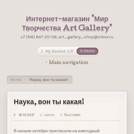
Интернет-магазин "Мир
Творчества Art Gallery"
+7 (916) 847-20-08, art_gallery_shop@inbox.ru
My Basket:
0
0 items
Р
УБ.
Main navigation
Home
Наука, вон ты какая!
>
Наука, вон ты какая!
16.10.2017
admin
Выставки
В начале октября пригласили на ежегодный