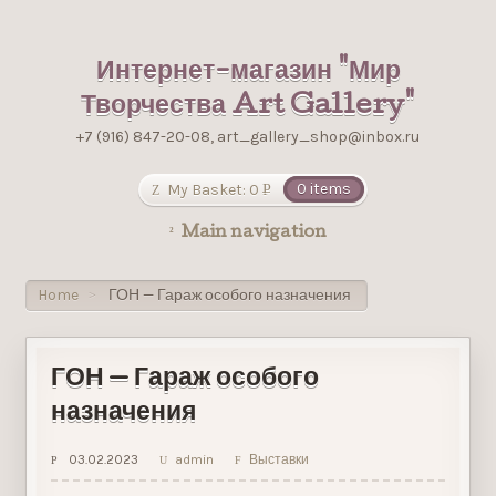
Интернет-магазин "Мир
Творчества Art Gallery"
+7 (916) 847-20-08, art_gallery_shop@inbox.ru
My Basket:
0
0 items
Р
УБ.
Main navigation
Home
ГОН — Гараж особого назначения
>
ГОН — Гараж особого
назначения
03.02.2023
admin
Выставки