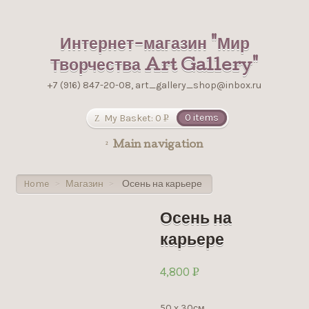
Интернет-магазин "Мир
Творчества Art Gallery"
+7 (916) 847-20-08, art_gallery_shop@inbox.ru
My Basket:
0
0 items
Р
УБ.
Main navigation
Home
Магазин
Осень на карьере
>
>
Осень на
карьере
4,800
Р
УБ.
50 х 30см