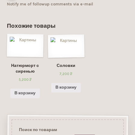
Notify me of followup comments via e-mail
Похожие товары
Натюрморт с
Соловки
сиренью
7,200
Р
5,200
Р
УБ.
УБ.
В корзину
В корзину
Поиск по товарам