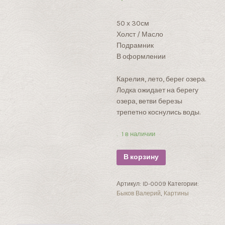
УБ.
50 х 30см
Холст / Масло
Подрамник
В оформлении
Карелия, лето, берег озера.
Лодка ожидает на берегу
озера, ветви березы
трепетно коснулись воды.
1 в наличии
В корзину
Артикул:
ID-0009
Категории:
Быков Валерий
,
Картины