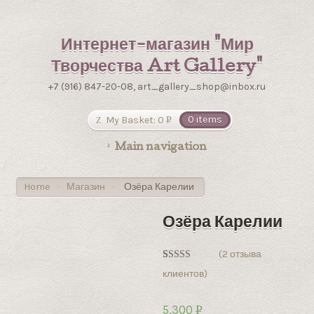
Интернет-магазин "Мир
Творчества Art Gallery"
+7 (916) 847-20-08, art_gallery_shop@inbox.ru
My Basket:
0
0 items
Р
УБ.
Main navigation
Home
Магазин
Озёра Карелии
>
>
Озёра Карелии
(
2
отзыва
Рейтинг
2
клиентов)
5.00
из 5 на
основе
опроса
5,300
Р
пользователей