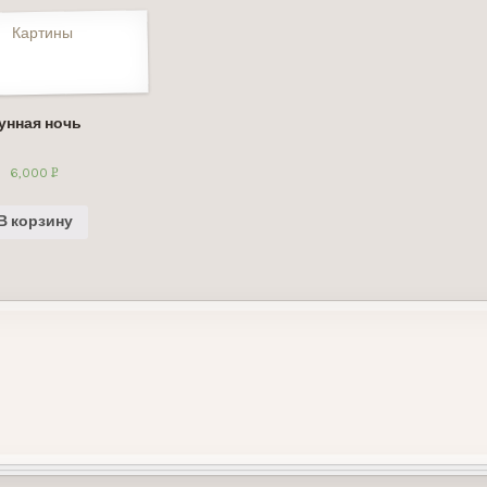
унная ночь
6,000
Р
УБ.
В корзину