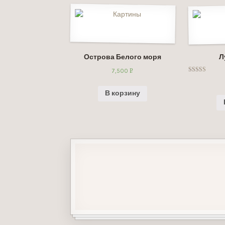
Острова Белого моря
Л
7,500
Р
Оценка
УБ.
5.00
из 5
В корзину