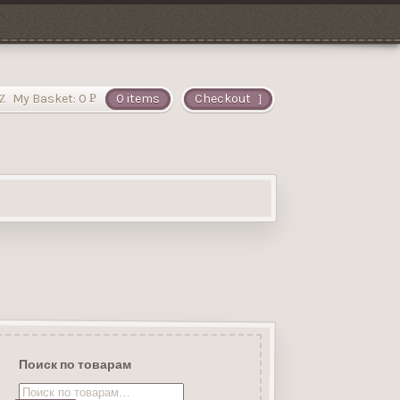
My Basket:
0
0 items
Checkout
Р
УБ.
Поиск по товарам
Искать: