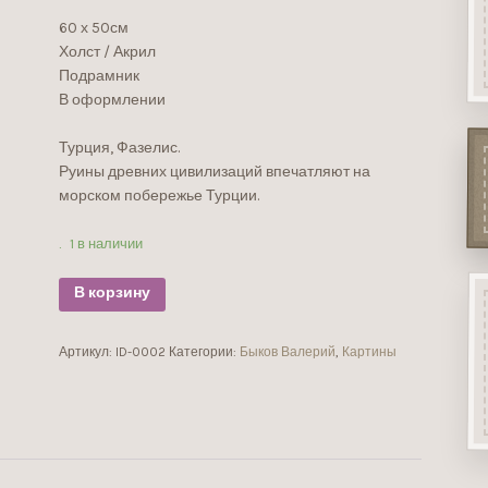
60 х 50см
Холст / Акрил
Подрамник
В оформлении
Турция, Фазелис.
Руины древних цивилизаций впечатляют на
морском побережье Турции.
1 в наличии
В корзину
Артикул:
ID-0002
Категории:
Быков Валерий
,
Картины