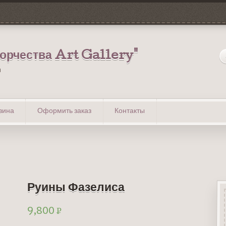
ворчества Art Gallery"
u
зина
Оформить заказ
Контакты
Руины Фазелиса
Р
9,800
УБ.