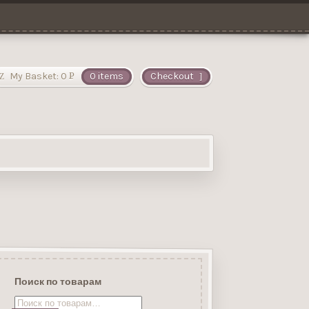
My Basket:
0
0 items
Checkout
Р
УБ.
Поиск по товарам
Искать: