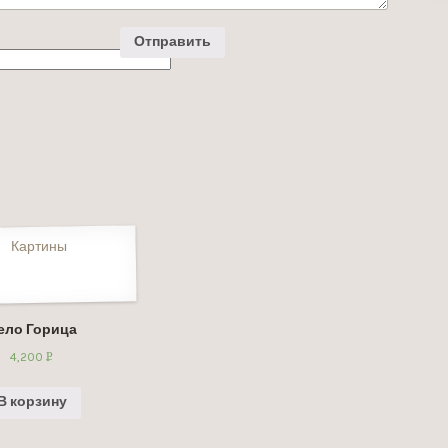
ело Горица
4,200
Р
УБ.
В корзину