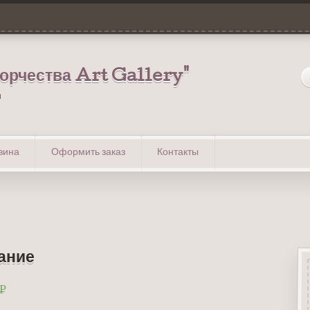
ворчества Art Gallery"
u
зина
Оформить заказ
Контакты
ание
Р
УБ.