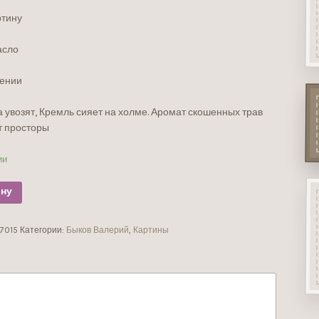
ртину
асло
ении
а увозят, Кремль сияет на холме. Аромат скошенных трав
т просторы
ии
ину
-7015
Категории:
Быков Валерий
,
Картины