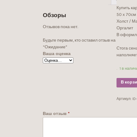
Купить ка
50 х 70см
Обзоры
Холст / М
Отзывов пока нет.
Оргалит
В оформл
Будьте первым, кто оставил отзыв на
“Ожидание”
Стога сен
Ваша оценка
наполняе
1 в налич
В корз
Артикул:
ID
Ваш отзыв
*