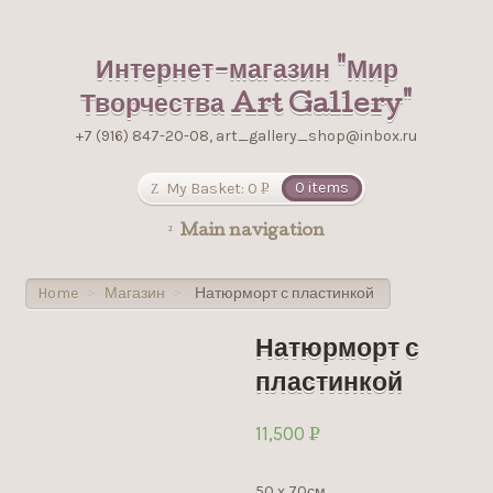
Интернет-магазин "Мир
Творчества Art Gallery"
+7 (916) 847-20-08, art_gallery_shop@inbox.ru
My Basket:
0
0 items
Р
УБ.
Main navigation
Home
Магазин
Натюрморт с пластинкой
>
>
Натюрморт с
пластинкой
11,500
Р
УБ.
50 х 70см