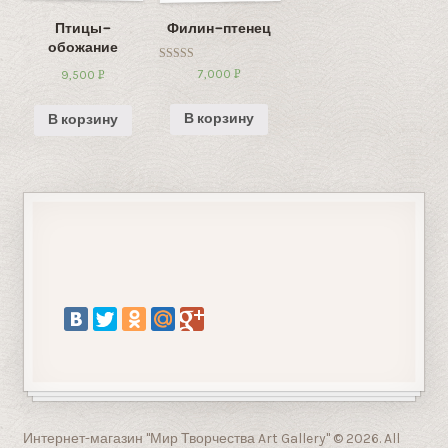
Птицы-
Филин-птенец
обожание
Оценка
7,000
Р
9,500
Р
5.00
УБ.
из 5
УБ.
В корзину
В корзину
Интернет-магазин "Мир Творчества Art Gallery" © 2026. All