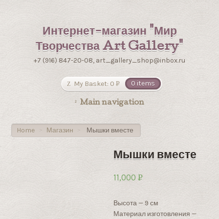
Интернет-магазин "Мир
Творчества Art Gallery"
+7 (916) 847-20-08, art_gallery_shop@inbox.ru
My Basket:
0
0 items
Р
УБ.
Main navigation
Home
Магазин
Мышки вместе
>
>
Мышки вместе
11,000
Р
УБ.
Высота — 9 см
Материал изготовления —