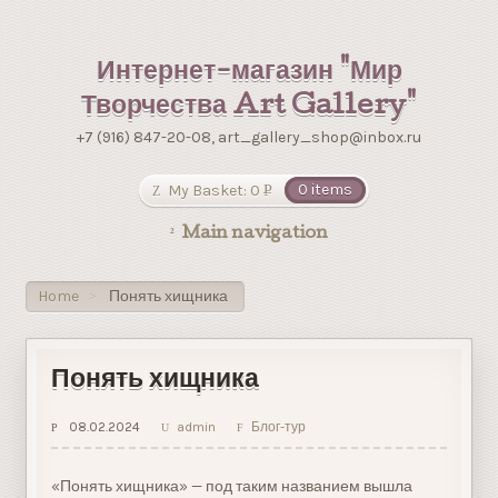
Интернет-магазин "Мир
Творчества Art Gallery"
+7 (916) 847-20-08, art_gallery_shop@inbox.ru
My Basket:
0
0 items
Р
УБ.
Main navigation
Home
Понять хищника
>
Понять хищника
08.02.2024
admin
Блог-тур
«Понять хищника» — под таким названием вышла