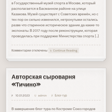
в Государственный музей спорта в Москве, который
располагается в Басманном районе на улице
Казакова. Музей существует с Советских времён, но с
тех пор он сильно изменился, нетронутыми остались
разве что старинное историческое здание да какие-то
экспонаты. В 2017 году после реконструкции, которая
проводилась при поддержке Министерства спорта […]
Комментарии
к
отключены
Continue Reading
записи
Государственный
музей
спорта
в
Авторская сыроварня
Москве
«Тичино»
10.01.2023
admin
Блог-тур
В завершение блог-тура по Костроме Союз городов