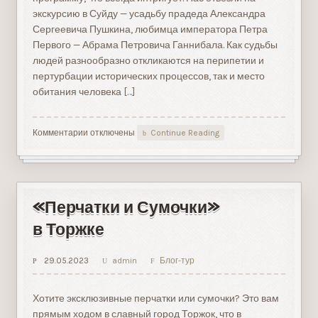
экскурсию в Суйду — усадьбу прадеда Александра
Сергеевича Пушкина, любимца императора Петра
Первого — Абрама Петровича Ганнибала. Как судьбы
людей разнообразно откликаются на перипетии и
пертурбации исторических процессов, так и место
обитания человека […]
Комментарии
к
отключены
Continue Reading
записи
Открываем
музеи
ЛенОбласти!
«Перчатки и Сумочки»
в Торжке
29.05.2023
admin
Блог-тур
Хотите эксклюзивные перчатки или сумочки? Это вам
прямым ходом в славный город Торжок, что в