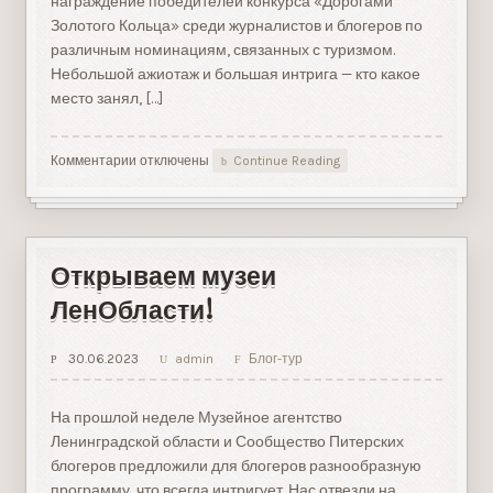
награждение победителей конкурса «Дорогами
Золотого Кольца» среди журналистов и блогеров по
различным номинациям, связанных с туризмом.
Небольшой ажиотаж и большая интрига — кто какое
место занял, […]
Комментарии
к
отключены
Continue Reading
записи
Торжественная
церемония
“Союза
городов
Открываем музеи
Золотого
кольца»
ЛенОбласти!
30.06.2023
admin
Блог-тур
На прошлой неделе Музейное агентство
Ленинградской области и Сообщество Питерских
блогеров предложили для блогеров разнообразную
программу, что всегда интригует. Нас отвезли на