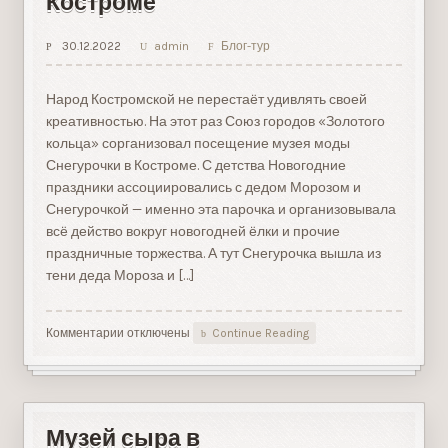
Костроме
30.12.2022
admin
Блог-тур
Народ Костромской не перестаёт удивлять своей
креативностью. На этот раз Союз городов «Золотого
кольца» сорганизовал посещение музея моды
Снегурочки в Костроме. С детства Новогодние
праздники ассоциировались с дедом Морозом и
Снегурочкой — именно эта парочка и организовывала
всё действо вокруг новогодней ёлки и прочие
праздничные торжества. А тут Снегурочка вышла из
тени деда Мороза и […]
Комментарии
к
отключены
Continue Reading
записи
Музей
моды
Снегурочки
в
Музей сыра в
Костроме