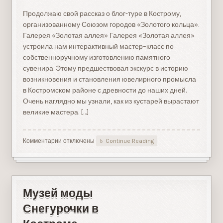
Продолжаю свой рассказ о блог-туре в Кострому,
организованному Союзом городов «Золотого кольца».
Галерея «Золотая аллея» Галерея «Золотая аллея»
устроила нам интерактивный мастер–класс по
собственноручному изготовлению памятного
сувенира. Этому предшествовал экскурс в историю
возникновения и становления ювелирного промысла
в Костромском районе с древности до наших дней.
Очень наглядно мы узнали, как из кустарей вырастают
великие мастера. […]
Комментарии
к
отключены
Continue Reading
записи
Кострома:
от
галереи
до
Музей моды
кафе
Снегурочки в