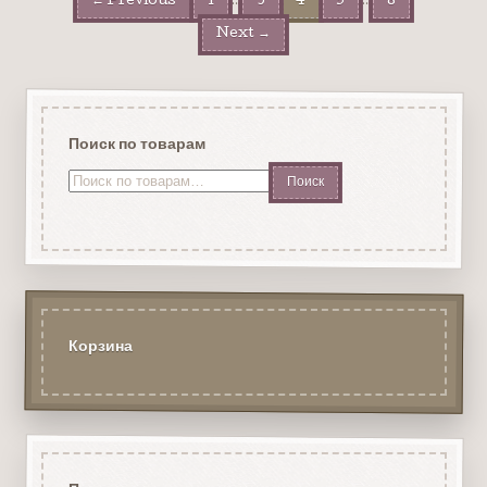
← Previous
1
3
4
5
8
Next →
Поиск по товарам
Искать:
Корзина