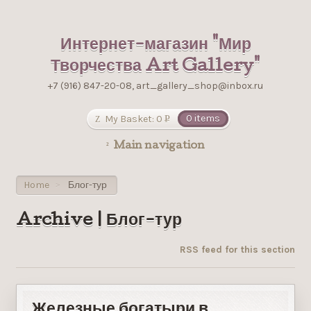
Интернет-магазин "Мир
Творчества Art Gallery"
+7 (916) 847-20-08, art_gallery_shop@inbox.ru
My Basket:
0
0 items
Р
УБ.
Main navigation
Home
Блог-тур
>
Archive | Блог-тур
RSS feed for this section
Железные богатыри в