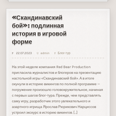
Железные
богатыри
в
Музее
«Скандинавский
паровозов
«Кукушка»
бой»: подлинная
история в игровой
форме
22.07.2023
admin
Блог-тур
На этой неделе компания Red Bear Production
пригласила журналистов и блогеров на презентацию
настольной игры «Скандинавский бой». А в итоге
окунули в историю викингов по полной программе —
погружение произошло головокружительное, начиная
с первых шагов блог-тура. Прежде, чем представлять
саму игру, разработчик этого увлекательного и
азартного игрища Ярослав Рюрикович Нарциссов
устроил экскурс в историю викингов. […]