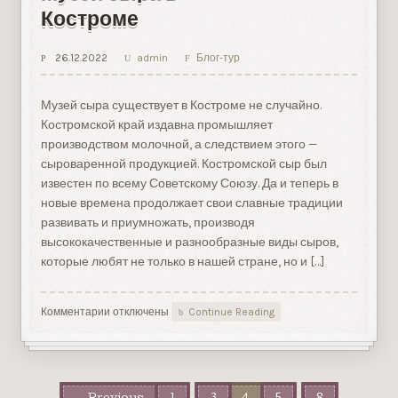
Костроме
26.12.2022
admin
Блог-тур
Музей сыра существует в Костроме не случайно.
Костромской край издавна промышляет
производством молочной, а следствием этого —
сыроваренной продукцией. Костромской сыр был
известен по всему Советскому Союзу. Да и теперь в
новые времена продолжает свои славные традиции
развивать и приумножать, производя
высококачественные и разнообразные виды сыров,
которые любят не только в нашей стране, но и […]
Комментарии
к
отключены
Continue Reading
записи
Музей
сыра
в
…
…
Костроме