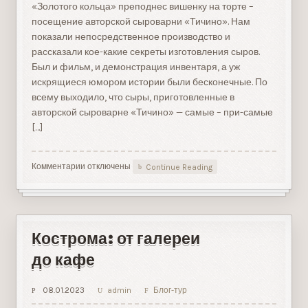
«Золотого кольца» преподнес вишенку на торте –
посещение авторской сыроварни «Тичино». Нам
показали непосредственное производство и
рассказали кое-какие секреты изготовления сыров.
Был и фильм, и демонстрация инвентаря, а уж
искрящиеся юмором истории были бесконечные. По
всему выходило, что сыры, приготовленные в
авторской сыроварне «Тичино» — самые – при-самые
[…]
Комментарии
к
отключены
Continue Reading
записи
Авторская
сыроварня
«Тичино»
Кострома: от галереи
до кафе
08.01.2023
admin
Блог-тур