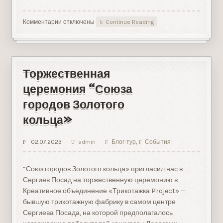
Комментарии
к
отключены
Continue Reading
записи
«Скандинавский
бой»:
подлинная
история
Торжественная
в
игровой
церемония “Союза
форме
городов Золотого
кольца»
02.07.2023
admin
Блог-тур
,
События
“Союз городов Золотого кольца» пригласил нас в
Сергиев Посад на торжественную церемонию в
Креативное объединение «Трикотажка Project» —
бывшую трикотажную фабрику в самом центре
Сергиева Посада, на которой предполагалось