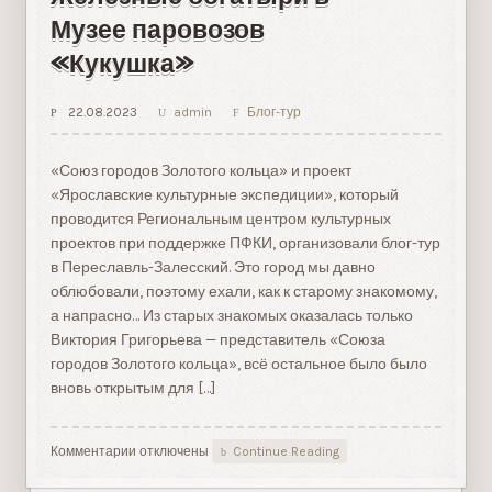
Музее паровозов
«Кукушка»
22.08.2023
admin
Блог-тур
«Союз городов Золотого кольца» и проект
«Ярославские культурные экспедиции», который
проводится Региональным центром культурных
проектов при поддержке ПФКИ, организовали блог-тур
в Переславль-Залесский. Это город мы давно
облюбовали, поэтому ехали, как к старому знакомому,
а напрасно… Из старых знакомых оказалась только
Виктория Григорьева — представитель «Союза
городов Золотого кольца», всё остальное было было
вновь открытым для […]
Комментарии
к
отключены
Continue Reading
записи