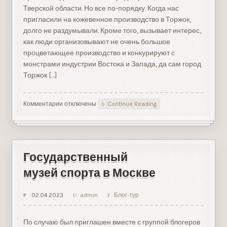
Тверской области. Но все по-порядку. Когда нас
пригласили на кожевенное производство в Торжок,
долго не раздумывали. Кроме того, вызывает интерес,
как люди организовывают не очень большое
процветающее производство и конкурируют с
монстрами индустрии Востока и Запада, да сам город
Торжок […]
Комментарии
к
отключены
Continue Reading
записи
«Перчатки
и
Сумочки»
в
Государственный
Торжке
музей спорта в Москве
02.04.2023
admin
Блог-тур
По случаю был приглашен вместе с группой блогеров