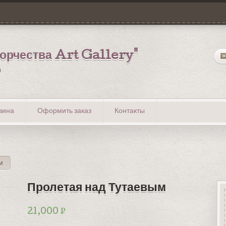
ворчества Art Gallery"
u
зина
Оформить заказ
Контакты
м
Пролетая над Тутаевым
Р
21,000
УБ.