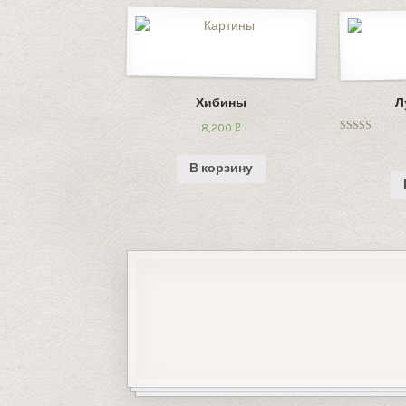
Хибины
Л
8,200
Р
Оценка
УБ.
5.00
из 5
В корзину