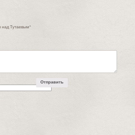
я над Тутаевым”