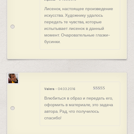
Оценка
5
из
Лисенок, настоящее произведение
5
искусства. Художнику удалось
передать те чувства, которые
испытывает лисенок в данный
момент. Очаровательные глазки-
бусинки.
Valera
–
04.03.2016
Оценка
5
из
Влюбиться в образ и передать его,
5
оформить в материале, это задача
автора. Рад, что получилось
спасибо!