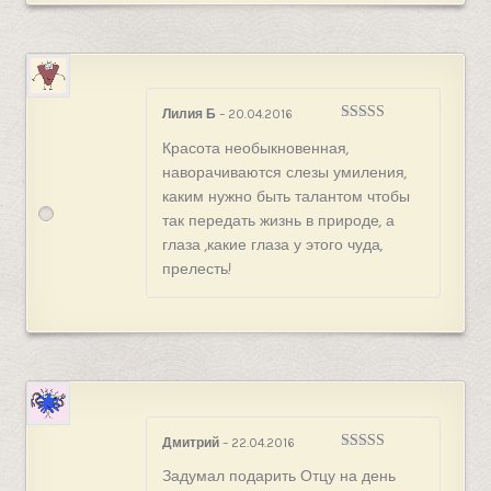
Лилия Б
–
20.04.2016
Оценка
5
из
Красота необыкновенная,
5
наворачиваются слезы умиления,
каким нужно быть талантом чтобы
так передать жизнь в природе, а
глаза ,какие глаза у этого чуда,
прелесть!
Дмитрий
–
22.04.2016
Оценка
5
из
Задумал подарить Отцу на день
5