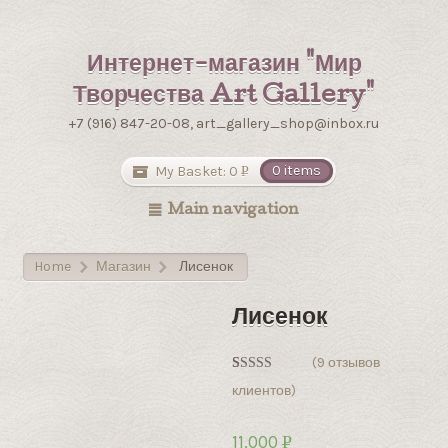
Интернет-магазин "Мир
Творчества Art Gallery"
+7 (916) 847-20-08, art_gallery_shop@inbox.ru
My Basket:
0
0 items
Р
УБ.
Main navigation
Home
Магазин
Лисенок
>
>
Лисенок
(
9
отзывов
Рейтинг
9
клиентов)
5.00
из 5 на
основе
опроса
11,000
Р
пользователей