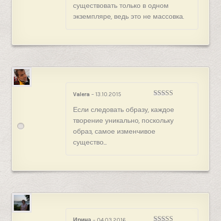
существовать только в одном
экземпляре, ведь это не массовка.
Valera
–
13.10.2015
Оценка
5
из
Если следовать образу, каждое
5
творение уникально, поскольку
образ, самое изменчивое
существо…
Ирина
–
04.03.2016