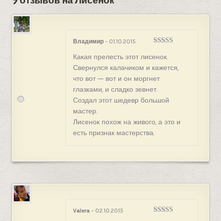
9 отзывов на
Лисенок
Владимир
–
01.10.2015
Оценка
5
из
Какая прелесть этот лисенок.
5
Свернулся калачиком и кажется,
что вот — вот и он моргнет
глазками, и сладко зевнет.
Создал этот шедевр большой
мастер.
Лисенок похож на живого, а это и
есть признак мастерства.
Valera
–
02.10.2015
Оценка
5
из