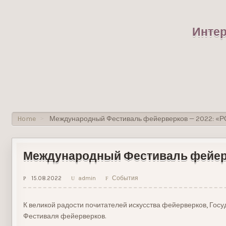
Интер
Home
Международный Фестиваль фейерверков — 2022: «Р
>
Международный Фестиваль фейер
15.08.2022
admin
События
К великой радости почитателей искусства фейерверков, Г
Фестиваля фейерверков.