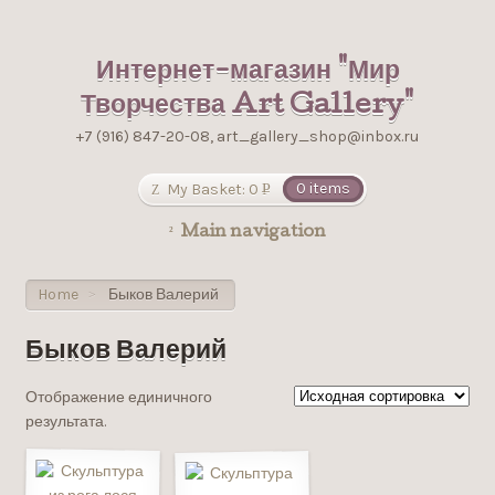
Интернет-магазин "Мир
Творчества Art Gallery"
+7 (916) 847-20-08, art_gallery_shop@inbox.ru
My Basket:
0
0 items
Р
УБ.
Main navigation
Home
Быков Валерий
>
Быков Валерий
Отображение единичного
результата.