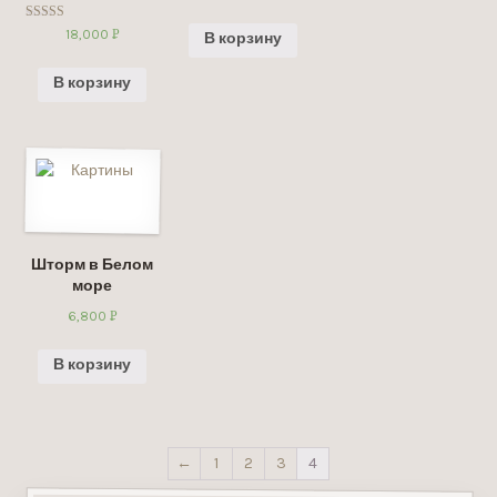
УБ.
Оценка
18,000
Р
В корзину
5.00
УБ.
из 5
В корзину
Шторм в Белом
море
6,800
Р
УБ.
В корзину
←
1
2
3
4