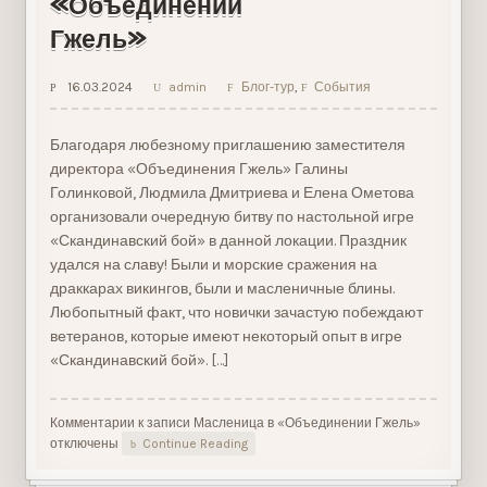
«Объединении
Гжель»
16.03.2024
admin
Блог-тур
,
События
Благодаря любезному приглашению заместителя
директора «Объединения Гжель» Галины
Голинковой, Людмила Дмитриева и Елена Ометова
организовали очередную битву по настольной игре
«Скандинавский бой» в данной локации. Праздник
удался на славу! Были и морские сражения на
драккарах викингов, были и масленичные блины.
Любопытный факт, что новички зачастую побеждают
ветеранов, которые имеют некоторый опыт в игре
«Скандинавский бой». […]
Комментарии
к записи Масленица в «Объединении Гжель»
отключены
Continue Reading