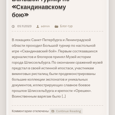
«Скандинавскому
бою»
05.11.2023
admin
Блог-тур
В локациях Санкт-Петербурга и Ленинградской
области проходил Большой турнир по настольной
игре «Скандинавский бой». Первым состязавшихся
журналистов и блогеров принял Музей истории
города Шлиссельбурга. По окончании сражений музей
предстал в своей истинной ипостаси, участникам
викинговых ристалищ были продемонстрированы
большие коллекции экспонатов и уникальных
документов, иллюстрирующих славное боевое
прошлое Шлиссельбурга и крепости «Орешек».
Воинственным варягам было […]
Комментарии
к
отключены
Continue Reading