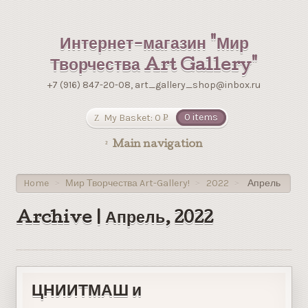
Интернет-магазин "Мир
Творчества Art Gallery"
+7 (916) 847-20-08, art_gallery_shop@inbox.ru
My Basket:
0
0 items
Р
УБ.
Main navigation
Home
Мир Творчества Art-Gallery!
2022
Апрель
>
>
>
Archive | Апрель, 2022
ЦНИИТМАШ и